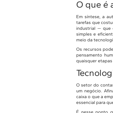
O que é 
Em síntese, a a
tarefas que cost
industrial — que
simples e eficien
meio da tecnologi
Os recursos pode
pensamento huma
quaisquer etapas
Tecnolog
O setor do conta
um negócio. Afin
caixa o que a emp
essencial para q
É nesse ponto qu