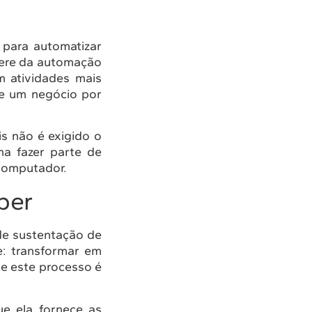
para automatizar
fere da automação
m atividades mais
 de um negócio por
s não é exigido o
a fazer parte de
computador.
ber
de sustentação de
e: transformar em
te este processo é
ue ela fornece as