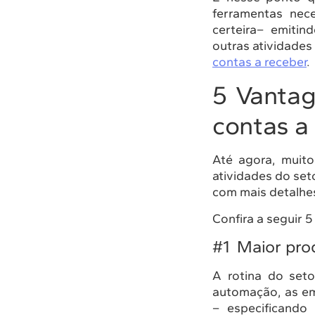
ferramentas nec
certeira– emitin
outras atividad
contas a receber
.
5 Vanta
contas a
Até agora, muit
atividades do set
com mais detalhe
Confira a seguir 
#1 Maior pro
A rotina do seto
automação, as e
– especificando