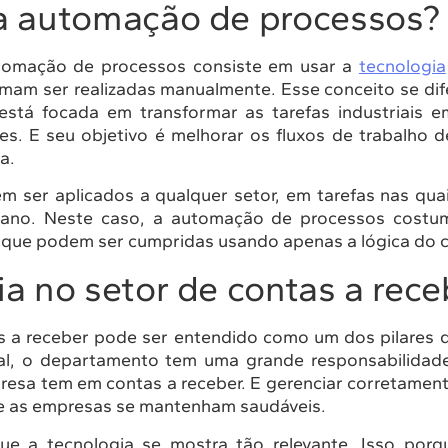
a automação de processos?
utomação de processos consiste em usar a
tecnologia
umam ser realizadas manualmente. Esse conceito se di
 está focada em transformar as tarefas industriais e
tes. E seu objetivo é melhorar os fluxos de trabalho
a.
m ser aplicados a qualquer setor, em tarefas nas quai
no. Neste caso, a automação de processos costum
 que podem ser cumpridas usando apenas a lógica do 
ia no setor de contas a rece
s a receber pode ser entendido como um dos pilares 
al, o departamento tem uma grande responsabilidad
resa tem em contas a receber. E gerenciar corretamen
ue as empresas se mantenham saudáveis.
e a tecnologia se mostra tão relevante. Isso porq