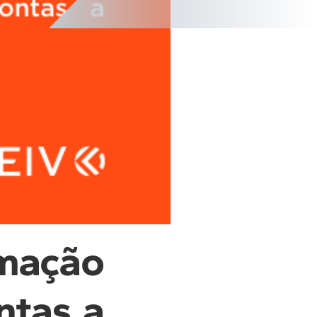
mação
ntas a