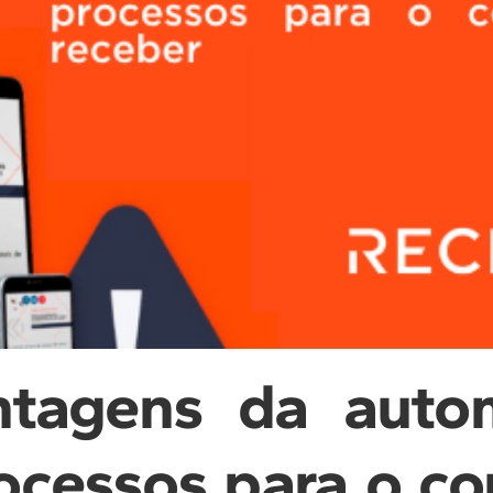
ntagens da auto
ocessos para o co