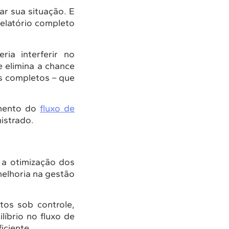
ar sua situação. E
elatório completo
ia interferir no
 elimina a chance
os completos – que
amento do
fluxo de
istrado.
a otimização dos
melhoria na gestão
os sob controle,
líbrio no fluxo de
iciente.