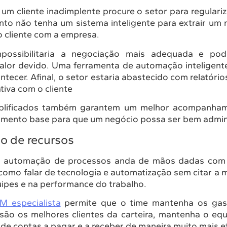
m cliente inadimplente procure o setor para regulariz
to não tenha um sistema inteligente para extrair um r
o cliente com a empresa.
mpossibilitaria a negociação mais adequada e poder
alor devido. Uma ferramenta de automação inteligente
ntecer. Afinal, o setor estaria abastecido com relatóri
tiva com o cliente
implificados também garantem um melhor acompanh
rumento base para que um negócio possa ser bem admin
o de recursos
a automação de processos anda de mãos dadas com 
como falar de tecnologia e automatização sem citar a 
ipes e na performance do trabalho.
M especialista
permite que o time mantenha os gast
são os melhores clientes da carteira, mantenha o equi
 de contas a pagar e a receber de maneira muito mais ef