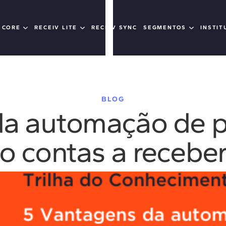
 CORE
RECEIV LITE
RECEIV SYNC
SEGMENTOS
INSTIT
BLOG
da automação de p
o contas a recebe