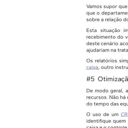
Vamos supor que u
que o departamen
sobre a relação d
Esta situação i
recebimento do v
deste cenário aco
ajudariam na trata
Os relatórios s
caixa
, outro inst
#5 Otimizaçã
De modo geral, 
recursos. Não há 
do tempo das equ
O uso de um
CR
identifique quem 
caixa e o controle