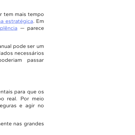
er tem mais tempo
a estratégica
. Em
plência
— parece
manual pode ser um
 dados necessários
poderiam passar
ntais para que os
o real. Por meio
seguras e agir no
mente nas grandes