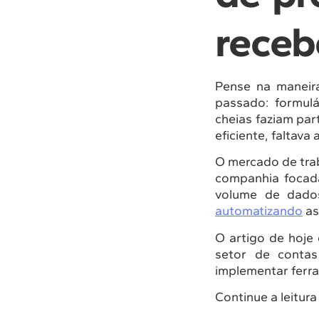
receb
Pense na maneir
passado: formulá
cheias faziam par
eficiente, faltava
O mercado de trab
companhia focad
volume de dados
automatizando
as
O artigo de hoje
setor de conta
implementar ferr
Continue a leitura