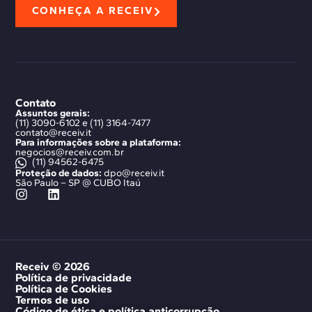
CONHEÇA A RECEIV
Contato
Assuntos gerais:
(11) 3090-6102 e (11) 3164-7477
contato@receiv.it
Para informações sobre a plataforma:
negocios@receiv.com.br
(11) 94562-6475
Proteção de dados:
dpo@receiv.it
São Paulo – SP @ CUBO Itaú
Receiv © 2026
Política de privacidade
Política de Cookies
Termos de uso
Código de ética e política anticorrupção