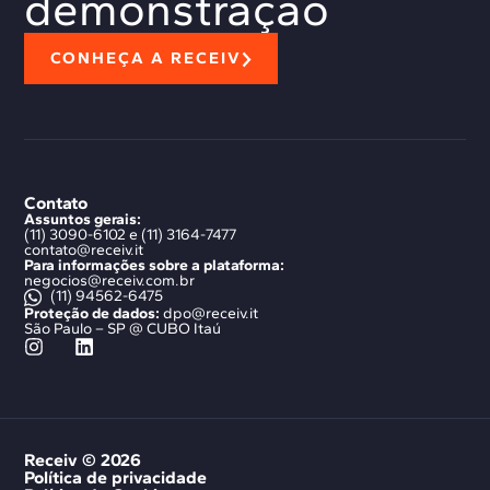
demonstração
CONHEÇA A RECEIV
Contato
Assuntos gerais:
(11) 3090-6102 e (11) 3164-7477
contato@receiv.it
Para informações sobre a plataforma:
negocios@receiv.com.br
(11) 94562-6475
Proteção de dados:
dpo@receiv.it
São Paulo – SP @ CUBO Itaú
Receiv © 2026
Política de privacidade