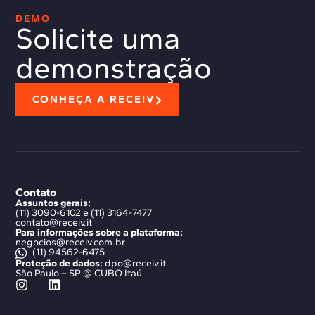
DEMO
Solicite uma
demonstração
CONHEÇA A RECEIV
Contato
Assuntos gerais:
(11) 3090-6102 e (11) 3164-7477
contato@receiv.it
Para informações sobre a plataforma:
negocios@receiv.com.br
(11) 94562-6475
Proteção de dados:
dpo@receiv.it
São Paulo – SP @ CUBO Itaú