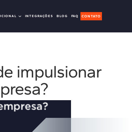
UCIONAL
INTEGRAÇÕES
BLOG
FAQ
CONTATO
de impulsionar
mpresa?