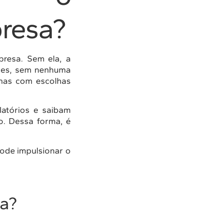
resa?
presa. Sem ela, a
ões, sem nenhuma
emas com escolhas
atórios e saibam
o. Dessa forma, é
pode impulsionar o
sa?