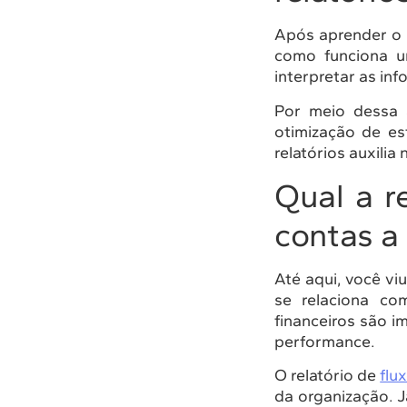
Após aprender o 
como funciona um
interpretar as i
Por meio dessa a
otimização de es
relatórios auxili
Qual a r
contas a
Até aqui, você vi
se relaciona c
financeiros são 
performance.
O relatório de
flu
da organização. J