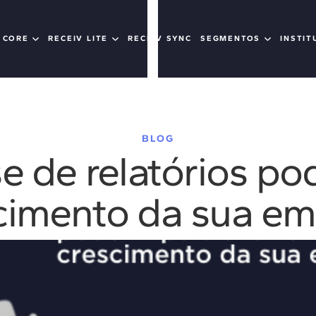
 CORE
RECEIV LITE
RECEIV SYNC
SEGMENTOS
INSTIT
BLOG
e de relatórios po
cimento da sua e