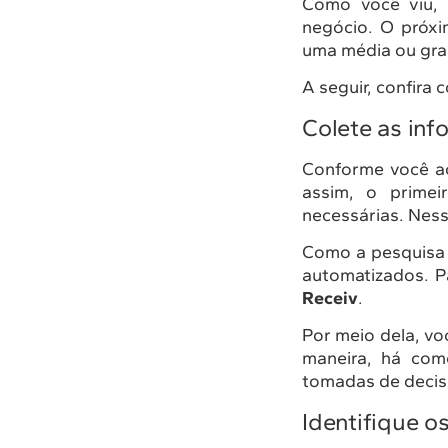
Como você viu, 
negócio. O próx
uma média ou gr
A seguir, confira 
Colete as in
Conforme você ac
assim, o prime
necessárias. Nesse
Como a pesquisa r
automatizados. P
Receiv
.
Por meio dela, vo
maneira, há com
tomadas de decis
Identifique o