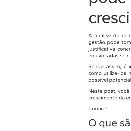
cresc
A análise de rel
gestão pode tom
justificativa co
equivocadas se nã
Sendo assim, é 
como utilizá-los
possível potencia
Neste post, você 
crescimento da e
Confira!
O que sã