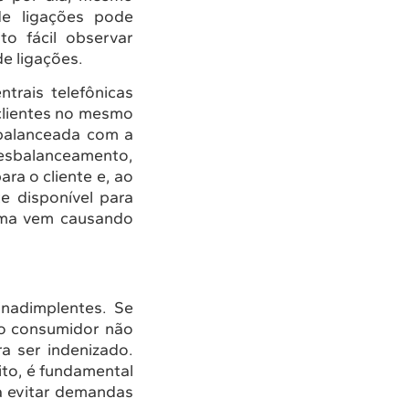
e ligações pode
o fácil observar
e ligações.
trais telefônicas
 clientes no mesmo
 balanceada com a
desbalanceamento,
ara o cliente e, ao
e disponível para
lema vem causando
inadimplentes. Se
 o consumidor não
ra ser indenizado.
ito, é fundamental
a evitar demandas