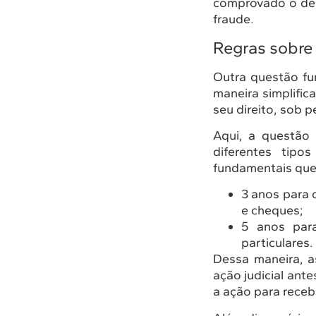
comprovado o des
fraude.
Regras sobre
Outra questão fun
maneira simplifi
seu direito, sob p
Aqui, a questão 
diferentes tip
fundamentais que
3 anos para 
e cheques;
5 anos para
particulares.
Dessa maneira, a
ação judicial ant
a ação para receb