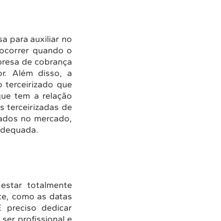
a para auxiliar no
 ocorrer quando o
presa de cobrança
r. Além disso, a
o terceirizado que
que tem a relação
 terceirizadas de
vados no mercado,
adequada.
estar totalmente
te, como as datas
 preciso dedicar
ser profissional e