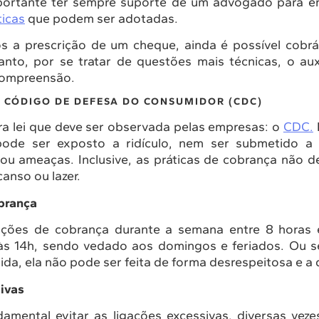
portante ter sempre suporte de um advogado para e
ticas
que podem ser adotadas.
s a prescrição de um cheque, ainda é possível cobr
anto, por se tratar de questões mais técnicas, o auxí
 compreensão.
 CÓDIGO DE DEFESA DO CONSUMIDOR (CDC)
tra lei que deve ser observada pelas empresas: o
CDC.
ode ser exposto a ridículo, nem ser submetido a 
ou ameaças. Inclusive, as práticas de cobrança não de
anso ou lazer.
obrança
gações de cobrança durante a semana entre 8 horas
às 14h, sendo vedado aos domingos e feriados. Ou s
ida, ela não pode ser feita de forma desrespeitosa e a 
ivas
damental evitar as ligações excessivas, diversas vez