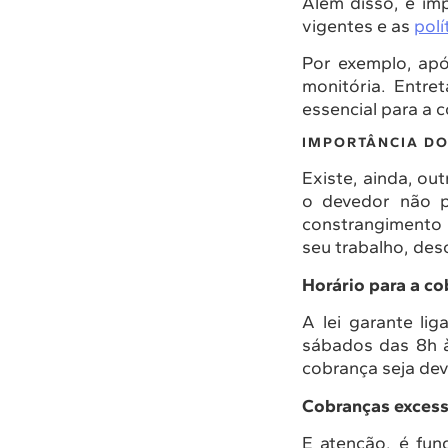
Além disso, é im
vigentes e as
polí
Por exemplo, apó
monitória. Entret
essencial para a
IMPORTÂNCIA DO
Existe, ainda, ou
o devedor não p
constrangimento 
seu trabalho, desc
Horário para a c
A lei garante li
sábados das 8h 
cobrança seja dev
Cobranças excess
E atenção, é fun