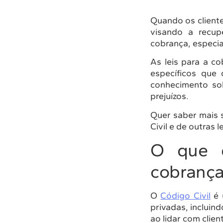
Quando os client
visando a recup
cobrança, especia
As leis para a c
específicos que
conhecimento s
prejuízos.
Quer saber mais 
Civil e de outras 
O que d
cobrança
O
Código Civil
é 
privadas, incluin
ao lidar com clien