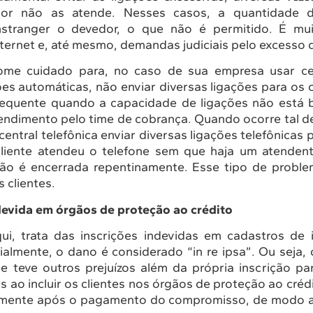
or não as atende. Nesses casos, a quantidade d
stranger o devedor, o que não é permitido. É muit
ternet e, até mesmo, demandas judiciais pelo excesso d
ome cuidado para, no caso de sua empresa usar cen
es automáticas, não enviar diversas ligações para os
frequente quando a capacidade de ligações não está
endimento pelo time de cobrança. Quando ocorre tal 
ntral telefônica enviar diversas ligações telefônicas p
liente atendeu o telefone sem que haja um atendent
ação é encerrada repentinamente. Esse tipo de prob
s clientes.
devida em órgãos de proteção ao crédito
i, trata das inscrições indevidas em cadastros de 
ialmente, o dano é considerado “in re ipsa”. Ou seja,
e teve outros prejuízos além da própria inscrição pa
 ao incluir os clientes nos órgãos de proteção ao créd
tamente após o pagamento do compromisso, de modo 