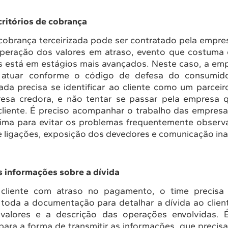
ritórios de cobrança
cobrança terceirizada pode ser contratado pela empres
peração dos valores em atraso, evento que costuma
as está em estágios mais avançados. Neste caso, a em
 atuar conforme o código de defesa do consumido
ada precisa se identificar ao cliente como um parceir
esa credora, e não tentar se passar pela empresa 
cliente. É preciso acompanhar o trabalho das empresas
ima para evitar os problemas frequentemente obser
 ligações, exposição dos devedores e comunicação in
s informações sobre a dívida
cliente com atraso no pagamento, o time precisa 
toda a documentação para detalhar a dívida ao clien
 valores e a descrição das operações envolvidas. É
para a forma de transmitir as informações, que precisa 