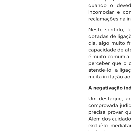
quando o deved
incomodar e con
reclamações na in
Neste sentido, t
dotadas de ligaçõ
dia, algo muito 
capacidade de at
é muito comum a ce
perceber que o c
atende-lo, a lig
muita irritação ao
A negativação in
Um destaque, aqu
comprovada judic
precisa provar qu
Além dos cuidados
excluí-lo imedia