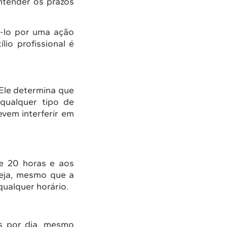
ntender os prazos
á-lo por uma ação
lio profissional é
Ele determina que
qualquer tipo de
vem interferir em
 e 20 horas e aos
eja, mesmo que a
qualquer horário.
es por dia, mesmo