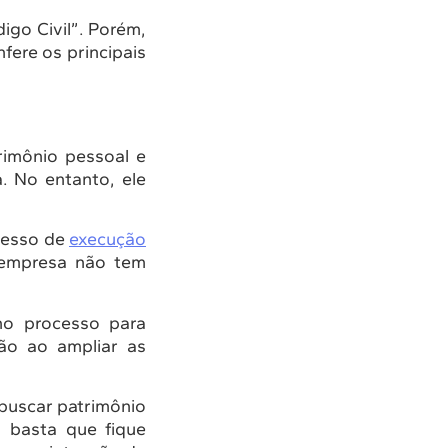
go Civil”. Porém,
fere os principais
rimônio pessoal e
a. No entanto, ele
cesso de
execução
 empresa não tem
 no processo para
ão ao ampliar as
 buscar patrimônio
, basta que fique