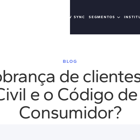
 CORE
RECEIV LITE
RECEIV SYNC
SEGMENTOS
INSTIT
BLOG
obrança de cliente
ivil e o Código d
Consumidor?