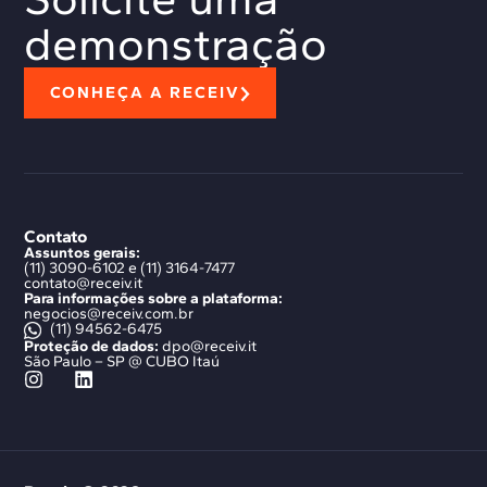
demonstração
CONHEÇA A RECEIV
Contato
Assuntos gerais:
(11) 3090-6102 e (11) 3164-7477
contato@receiv.it
Para informações sobre a plataforma:
negocios@receiv.com.br
(11) 94562-6475
Proteção de dados:
dpo@receiv.it
São Paulo – SP @ CUBO Itaú