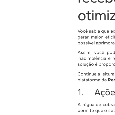
otimi
Você sabia que ex
gerar maior efic
possível aprimorar
Assim, você po
inadimplência e 
solução é proporc
Continue a leitur
plataforma da
Rec
1. Ações
A régua de cobra
permite que o set