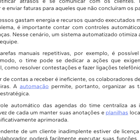
tificar atrasos e se comunicar com os clientes. 
ar e enviar faturas para aqueles que não concluíram os
essos gastam energia e recursos quando executados 
oblema, é importante contar com controles automático
ças. Nesse cenário, um sistema automatizado otimiza 
equipe.
arefas manuais repetitivas, por exemplo, é possív
 modo, o time pode se dedicar a ações que exig
l, como resolver contestações e fazer ligações telefôni
or de contas a receber é ineficiente, os colaboradores
eiras. A
automação
permite, portanto, organizar as t
estratégica.
ole automático das agendas do time centraliza as 
m vez de cada um manter suas anotações e
planilhas
loca
nificativamente aprimorada.
endente de um cliente inadimplente estiver de licença
olaborador poderá facilmente executar suas funções. 