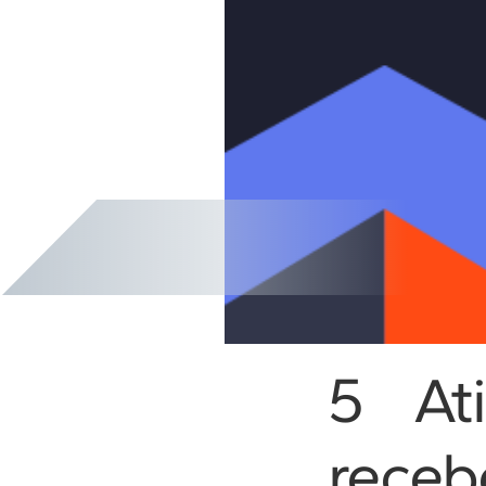
5 At
rece