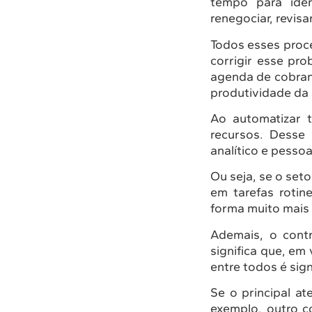
tempo para iden
renegociar, revis
Todos esses proc
corrigir esse pr
agenda de cobran
produtividade da 
Ao automatizar t
recursos. Desse
analítico e pessoa
Ou seja, se o set
em tarefas rotin
forma muito mais 
Ademais, o contr
significa que, e
entre todos é sig
Se o principal at
exemplo, outro c