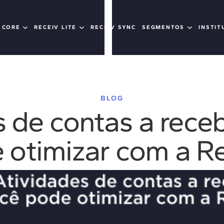
 CORE
RECEIV LITE
RECEIV SYNC
SEGMENTOS
INSTIT
BLOG
s de contas a rece
 otimizar com a Re