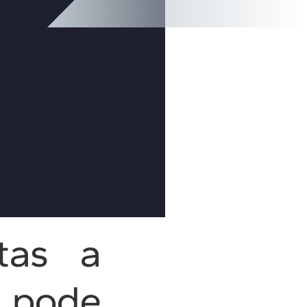
tas a
 pode